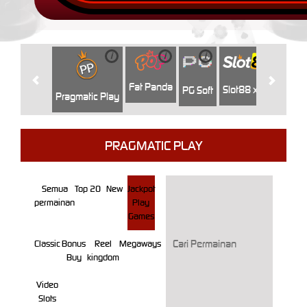
i
i
i
i
i
Facha
Fat Panda
Slot88 x PP
PG Soft
Pragmatic Play
PRAGMATIC PLAY
Semua
Top 20
New
Jackpot
permainan
Play
Games
Classic
Bonus
Reel
Megaways
Buy
kingdom
Video
Slots