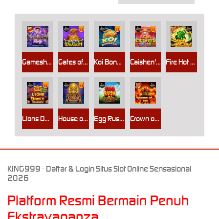
Gameshow Party Jackpot Play
Gates of Dragon Jackpot Play
Koi Bonanza Jackpot Play
Caishen's Gems Jackpot Play
Fire Hot 20 Jackpot Play
Lions Dance Megaways Jackpot Play
House of Lions Megaways Jackpot Play
Egg Rush Jackpot Play
Crown of Fire Jackpot Play
KING999 - Daftar & Login Situs Slot Online Sensasional
2026
Platform Resmi Bermain Penuh
Ekstravaganza