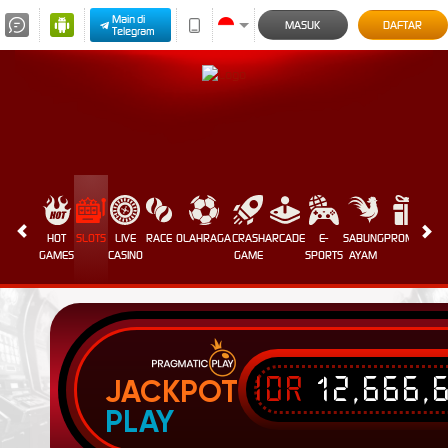
Main di
MASUK
DAFTAR
Telegram
HOT
SLOTS
LIVE
RACE
OLAHRAGA
CRASH
ARCADE
E-
SABUNG
PROMOSI
GAMES
CASINO
GAME
SPORTS
AYAM
IDR
12,666,
JACKPOT
PLAY