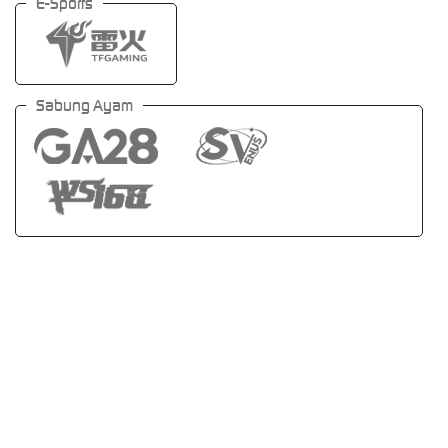
E-Sports
Sabung Ayam