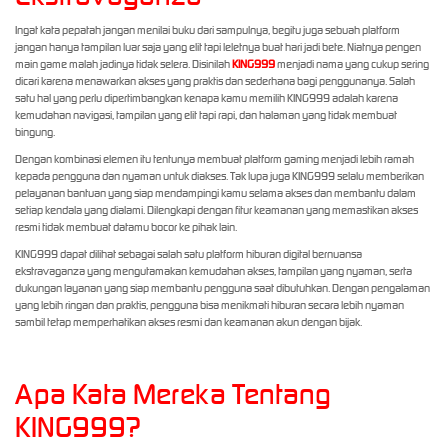
Ingat kata pepatah jangan menilai buku dari sampulnya, begitu juga sebuah platform
jangan hanya tampilan luar saja yang elit tapi leletnya buat hari jadi bete. Niatnya pengen
main game malah jadinya tidak selera. Disinilah
KING999
menjadi nama yang cukup sering
dicari karena menawarkan akses yang praktis dan sederhana bagi penggunanya. Salah
satu hal yang perlu dipertimbangkan kenapa kamu memilih KING999 adalah karena
kemudahan navigasi, tampilan yang elit tapi rapi, dan halaman yang tidak membuat
bingung.
Dengan kombinasi elemen itu tentunya membuat platform gaming menjadi lebih ramah
kepada pengguna dan nyaman untuk diakses. Tak lupa juga KING999 selalu memberikan
pelayanan bantuan yang siap mendampingi kamu selama akses dan membantu dalam
setiap kendala yang dialami. Dilengkapi dengan fitur keamanan yang memastikan akses
resmi tidak membuat datamu bocor ke pihak lain.
KING999 dapat dilihat sebagai salah satu platform hiburan digital bernuansa
ekstravaganza yang mengutamakan kemudahan akses, tampilan yang nyaman, serta
dukungan layanan yang siap membantu pengguna saat dibutuhkan. Dengan pengalaman
yang lebih ringan dan praktis, pengguna bisa menikmati hiburan secara lebih nyaman
sambil tetap memperhatikan akses resmi dan keamanan akun dengan bijak.
Apa Kata Mereka Tentang
KING999?