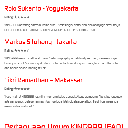
Roki Sukanto - Yogyakarta
Rating: ★★★★★
"KING999 memang platform kelas atas. Proses login, daftar sampai main juga semuanya
lancar. Bonus juga tiap hari gak pernah absen kalau semalamnya main."
Markus Sitohang - Jakarta
Rating: ★★★★☆
"KING999 makin buat betah disini. Sistemnya gak pernah lelet pas main, transaksi juga
lumayan cepat. Sayangnya kadang butuh antre kalau lagi jam ramai, tapi overall mantap
dan bonus harian landing terus."
Fikri Ramadhan – Makassar
Rating: ★★★★★
"Kalo main di KING999 resmi ini memang kelas banget. Akses gampang, fitur situs juga gak
ada yang error, pelayanan membernya juga tidak dibalas pakai bot. Begini yah rasanya
main di situs eksklusif."
Pertanyaan Umum KING999 (FAQ)