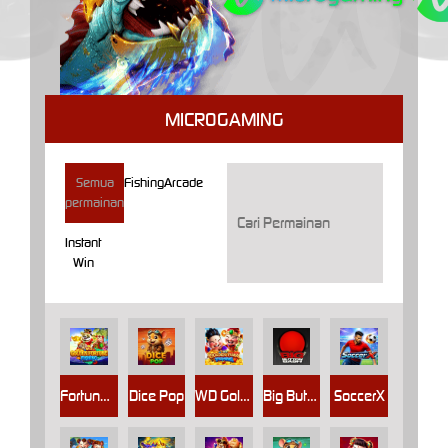
MICROGAMING
Semua
Fishing
Arcade
permainan
Instant
Win
Fortune Fishing
Dice Pop
WD Golden Fuwa Fishing
Big Button Bash
SoccerX