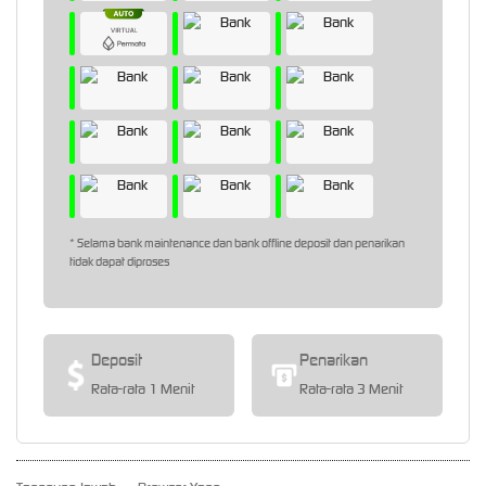
* Selama bank maintenance dan bank offline deposit dan penarikan
tidak dapat diproses
Deposit
Penarikan
Rata-rata 1 Menit
Rata-rata 3 Menit