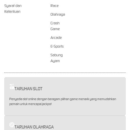
Syarat dan
Race
Ketentuan
Olahraga
Crash
Game
Arcade
E-Sports
Sabung
Ayam
TARUHAN SLOT
Penyedia slot online dengan beragam pilihan game menarik yang memudahkan
pemain untuk mencapai jackpot
TARUHAN OLAHRAGA