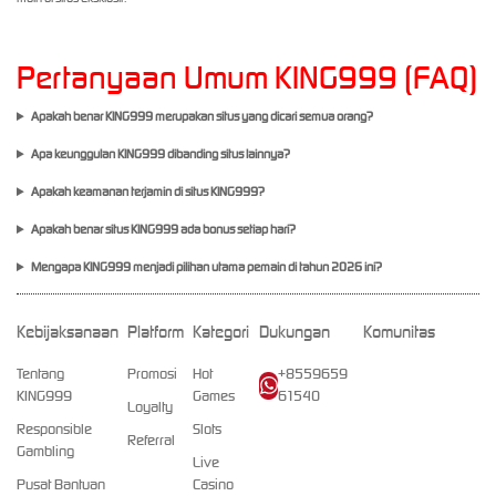
Pertanyaan Umum KING999 (FAQ)
Apakah benar KING999 merupakan situs yang dicari semua orang?
Apa keunggulan KING999 dibanding situs lainnya?
Apakah keamanan terjamin di situs KING999?
Apakah benar situs KING999 ada bonus setiap hari?
Mengapa KING999 menjadi pilihan utama pemain di tahun 2026 ini?
Kebijaksanaan
Platform
Kategori
Dukungan
Komunitas
Tentang
Promosi
Hot
+8559659
KING999
Games
61540
Loyalty
Responsible
Slots
Referral
Gambling
Live
Pusat Bantuan
Casino