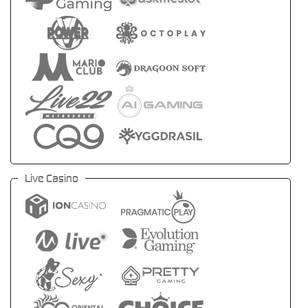
Live Casino