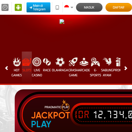
Main di
MASUK
DAFTAR
Telegram
HOT
SLOTS
LIVE
RACE
OLAHRAGA
CRASH
ARCADE
E-
SABUNG
PROMOSI
GAMES
CASINO
GAME
SPORTS
AYAM
IDR
12,734,
JACKPOT
PLAY