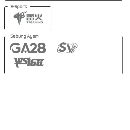
E-Sports
Sabung Ayam