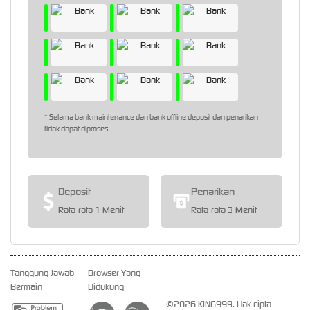
* Selama bank maintenance dan bank offline deposit dan penarikan
tidak dapat diproses
Deposit
Penarikan
Rata-rata 1 Menit
Rata-rata 3 Menit
Tanggung Jawab
Browser Yang
Bermain
Didukung
©2026 KING999. Hak cipta