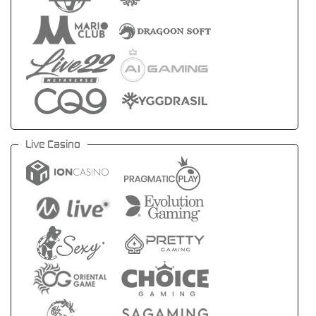
Live Casino