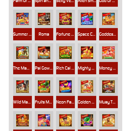
Farm Of Fortune
Spin and Win
Sexy Vegas
Alien Smash
God Of Wealth
Summer Splash Paradise
Roma
Fortune Jewels III
Space Conquest
Goddess Of Egypt
The Maya Myth
Pai Gow Ways
Rich Cai Shen
Mighty Sevens
Money Empire
Wild Mafia
Fruits Mania
Neon Fantasy
Golden Horse Ride
Muay Thai Fighter