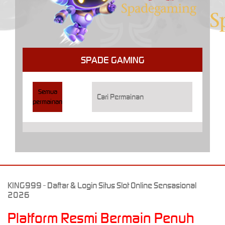
SPADE GAMING
Semua
permainan
KING999 - Daftar & Login Situs Slot Online Sensasional
2026
Platform Resmi Bermain Penuh