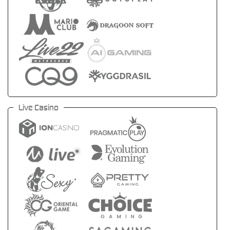
Live Casino