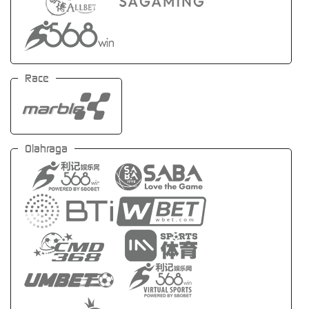
Race
Olahraga