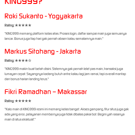
KING999?
Roki Sukanto - Yogyakarta
Rating: ★★★★★
"KING999 memang platform kelas atas. Proses login, daftar sampai main juga semuanya
lancar. Bonus juga tiap hari gak pernah absen kalau semalamnya main."
Markus Sitohang - Jakarta
Rating: ★★★★☆
"KING999 makin buat betah disini. Sistemnya gak pernah lelet pas main, transaksi juga
lumayan cepat. Sayangnya kadang butuh antre kalau lagi jam ramai, tapi overall mantap
dan bonus harian landing terus."
Fikri Ramadhan – Makassar
Rating: ★★★★★
"Kalo main di KING999 resmi ini memang kelas banget. Akses gampang, fitur situs juga gak
ada yang error, pelayanan membernya juga tidak dibalas pakai bot. Begini yah rasanya
main di situs eksklusif."