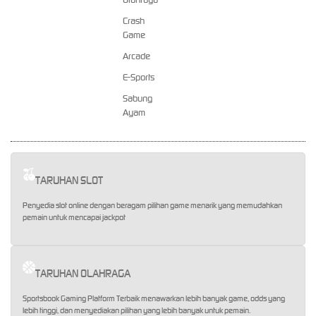
Crash
Game
Arcade
E-Sports
Sabung
Ayam
TARUHAN SLOT
Penyedia slot online dengan beragam pilihan game menarik yang memudahkan
pemain untuk mencapai jackpot
TARUHAN OLAHRAGA
Sportsbook Gaming Platform Terbaik menawarkan lebih banyak game, odds yang
lebih tinggi, dan menyediakan pilihan yang lebih banyak untuk pemain.