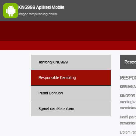
KING999 Aplikasi Mobile
Jangan tampilkan lagi hari ini
Respo
Tentang KING999
RESPO
Responsible Gambling
KEBIJAKA
Pusat Bantuan
KING999
meningka
meminimal
Syarat dan Ketentuan
Kami perc
sementara
Dalam ra