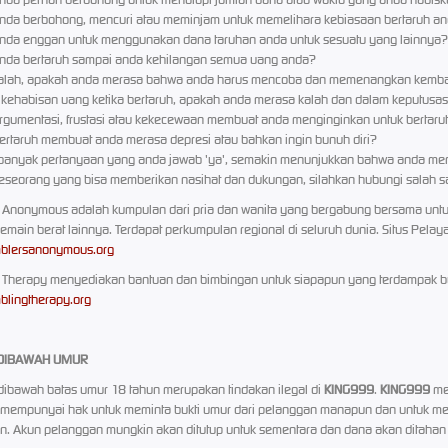
nda berbohong, mencuri atau meminjam untuk memelihara kebiasaan bertaruh a
nda enggan untuk menggunakan dana taruhan anda untuk sesuatu yang lainnya?
nda bertaruh sampai anda kehilangan semua uang anda?
kalah, apakah anda merasa bahwa anda harus mencoba dan memenangkan kemba
 kehabisan uang ketika bertaruh, apakah anda merasa kalah dan dalam keputusas
gumentasi, frustasi atau kekecewaan membuat anda menginginkan untuk bertaruh
rtaruh membuat anda merasa depresi atau bahkan ingin bunuh diri?
banyak pertanyaan yang anda jawab 'ya', semakin menunjukkan bahwa anda memi
seorang yang bisa memberikan nasihat dan dukungan, silahkan hubungi salah satu 
 Anonymous adalah kumpulan dari pria dan wanita yang bergabung bersama unt
main berat lainnya. Terdapat perkumpulan regional di seluruh dunia. Situs Pela
blersanonymous.org
Therapy menyediakan bantuan dan bimbingan untuk siapapun yang terdampak buruk 
lingtherapy.org
 DIBAWAH UMUR
dibawah batas umur 18 tahun merupakan tindakan ilegal di
KING999
.
KING999
mem
mempunyai hak untuk meminta bukti umur dari pelanggan manapun dan untuk mel
n. Akun pelanggan mungkin akan ditutup untuk sementara dan dana akan ditahan