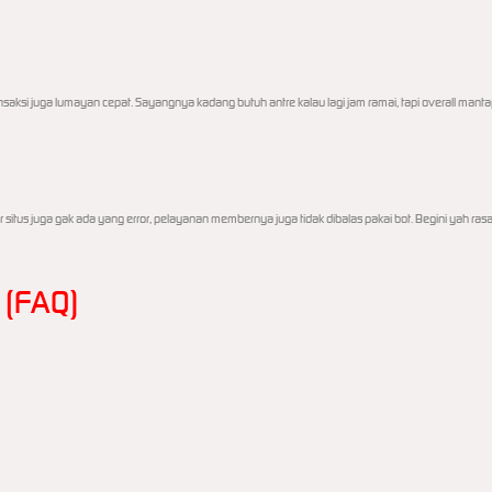
nsaksi juga lumayan cepat. Sayangnya kadang butuh antre kalau lagi jam ramai, tapi overall manta
situs juga gak ada yang error, pelayanan membernya juga tidak dibalas pakai bot. Begini yah rasany
(FAQ)