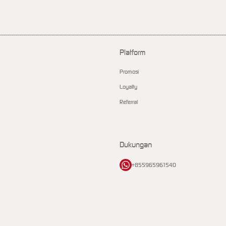
Platform
Promosi
Loyalty
Referral
Dukungan
+855965961540