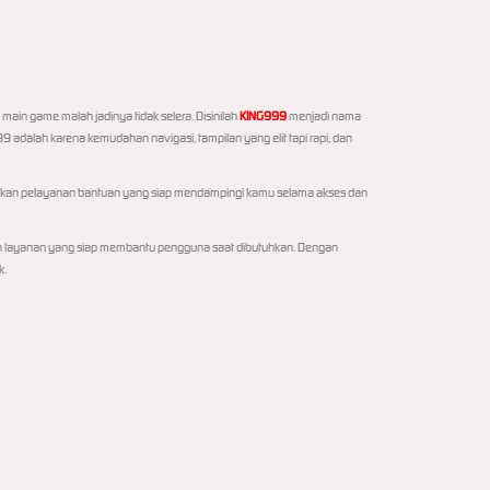
n main game malah jadinya tidak selera. Disinilah
KING999
menjadi nama
adalah karena kemudahan navigasi, tampilan yang elit tapi rapi, dan
rikan pelayanan bantuan yang siap mendampingi kamu selama akses dan
an layanan yang siap membantu pengguna saat dibutuhkan. Dengan
k.