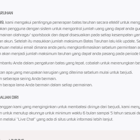
ARUHAN
99
, kami mengakui pentingnya penerapan batas taruhan secara efektif untuk men
kan pengguna dengan sistem untuk mengontrol jumlah uang yang dapat anda guna
mainan olahraga/ sportsbook dan dapat disesuaikan pada setiap kesempatan yang
n akun. Setelah itu masukkan jumlah maksimum Batas Taruhan lalu klik update. 
huan melalui email dimana anda perlu mengkonfirmasikan sebelum permintaan an
akan menjadi jumlah maksimum taruhan yang dapat anda pasang pada periode tujuh
mbantu Anda dalam pengaturan batas yang tepat, cobalah untuk merenungkan beb
n apa yang merupakan kerugian yang diterima sebelum mulai untuk berjudi.
n seberapa sering Anda bermain.
n berapa lama Anda bermain dalam setiap permainan.
LIAN DIRI
anggan kami yang menginginkan untuk membatasi dirinya dari berjudi, kami meny
n untuk menutup akunnya untuk minimum waktu 6 bulan sampai 5 tahun sesuai d
 melalui “Live Chat” yang ada di situs untuk informasi lebih lanjut.