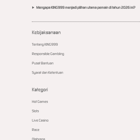
Mengapa KING999 menjadi pilihan utama pemain di tahun 2026 ini?
Kebijaksanaan
Tentang KING999
Responsible Gambling
Pusat Bantuan
Syarat dan Ketentuan
Kategori
Hot Games
Slots
Live Casino
Race
Olahraga