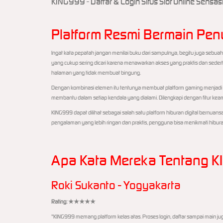
KING999 - Daftar & Login Situs Slot Online Sensa
Platform Resmi Bermain Pe
Ingat kata pepatah jangan menilai buku dari sampulnya, begitu juga sebuah p
yang cukup sering dicari karena menawarkan akses yang praktis dan seder
halaman yang tidak membuat bingung.
Dengan kombinasi elemen itu tentunya membuat platform gaming menjadi
membantu dalam setiap kendala yang dialami. Dilengkapi dengan fitur ke
KING999 dapat dilihat sebagai salah satu platform hiburan digital ber
pengalaman yang lebih ringan dan praktis, pengguna bisa menikmati hibu
Apa Kata Mereka Tentang 
Roki Sukanto - Yogyakarta
Rating: ★★★★★
"KING999 memang platform kelas atas. Proses login, daftar sampai main j